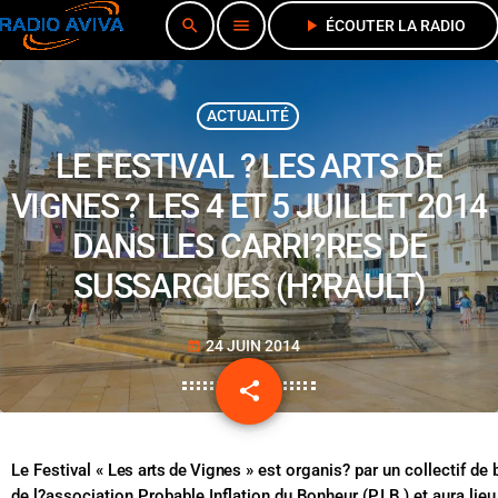
search
menu
play_arrow
ÉCOUTER LA RADIO
ACTUALITÉ
LE FESTIVAL ? LES ARTS DE
VIGNES ? LES 4 ET 5 JUILLET 2014
DANS LES CARRI?RES DE
SUSSARGUES (H?RAULT)
24 JUIN 2014
today
share
email
Le Festival «
Les arts de Vignes
» est organis? par un collectif d
de l?association Probable Inflation du Bonheur (P.I.B.) et aura lie