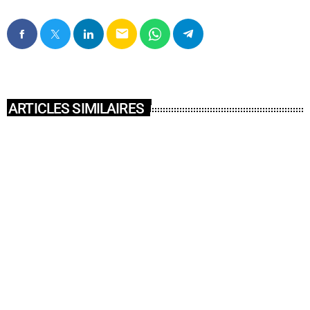
email
ARTICLES SIMILAIRES
insert_link