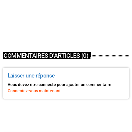
ACTUALITÉ
LIBRE ÉCHANGE – Grant COLLIGNON, président
d’Habitat et Humanisme Hérault
today
27 JUIN 2024
3
COMMENTAIRES D’ARTICLES (0)
Laisser une réponse
Vous devez être connecté pour ajouter un commentaire.
Connectez-vous maintenant