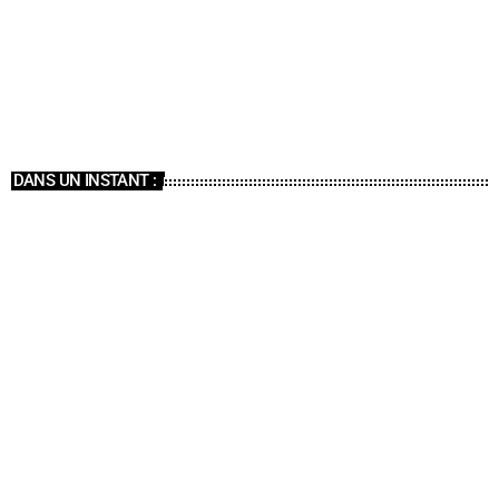
ÉMISSIONS
Le Hit Israélien
06:00 - 07:00
DANS UN INSTANT :