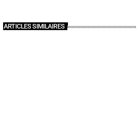
ARTICLES SIMILAIRES
insert_link
ACTUALITÉ