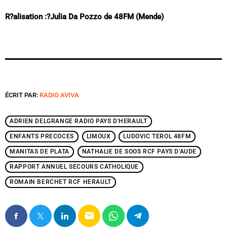
R?alisation :?Julia Da Pozzo de 48FM (Mende)
ÉCRIT PAR:
RADIO AVIVA
ADRIEN DELGRANGE RADIO PAYS D'HERAULT
ENFANTS PRECOCES
LIMOUX
LUDOVIC TEROL 48FM
MANITAS DE PLATA
NATHALIE DE SOOS RCF PAYS D'AUDE
RAPPORT ANNUEL SECOURS CATHOLIQUE
ROMAIN BERCHET RCF HERAULT
email