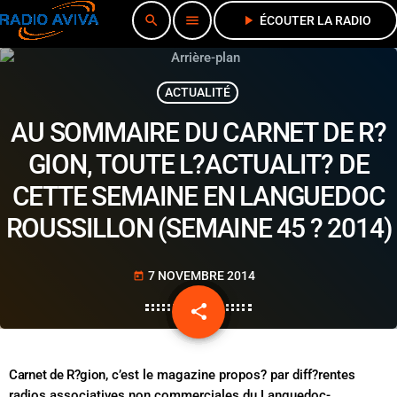
search
menu
play_arrow
ÉCOUTER LA RADIO
ACTUALITÉ
AU SOMMAIRE DU CARNET DE R?
GION, TOUTE L?ACTUALIT? DE
CETTE SEMAINE EN LANGUEDOC
ROUSSILLON (SEMAINE 45 ? 2014)
7 NOVEMBRE 2014
today
share
email
Carnet de R?gion
, c’est le magazine propos? par diff?rentes
radios associatives non commerciales du Languedoc-