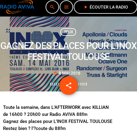
search
menu
play_arrow
ÉCOUTER LA RADIO
JEUX
GAGNEZ DES PLACES POUR L’INOX
FESTIVAL TOULOUSE
8 MAI 2016
today
share
email
Toute la semaine, dans L’AFTERWORK avec KILLIAN
de 16h00 ? 20h00 sur Radio AVIVA 88fm
Gagnez des places pour L’INOX FESTIVAL TOULOUSE
Restez bien ? l’?coute du 88fm