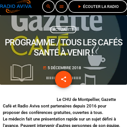
search
menu
play_arrow
ÉCOUTER LA RADIO
ACTUALITÉ
PROGRAMME / TOUS LES CAFÉS
SANTÉ À VENIR !
5 DÉCEMBRE 2018
today
share
email
Le CHU de Montpellier, Gazette
Café et Radio Aviva sont partenaires depuis 2016 pour
proposer des conférences gratuites, ouvertes à tous.
Le médecin fait une présentation rapide sur un sujet défini à
l’avance. Peuvent intervenir d’autres personnes de son équipe,