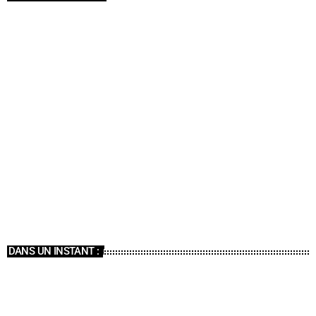
PLAYLISTS
Culture 2000
06:00 - 07:00
Culture 2000
DANS UN INSTANT :