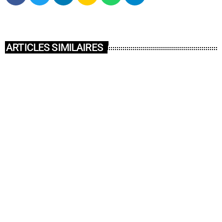
ARTICLES SIMILAIRES
insert_link
ACTUALITÉ