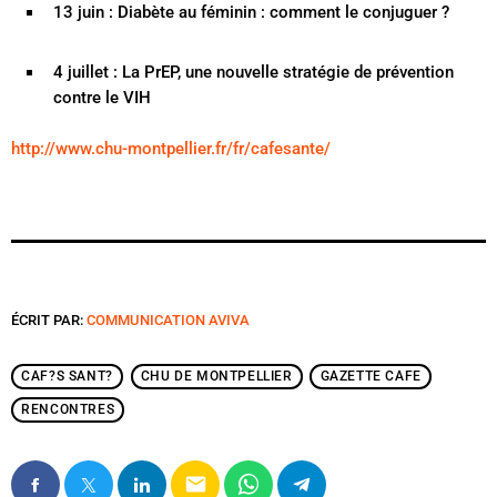
13 juin : Diabète au féminin : comment le conjuguer ?
4 juillet : La PrEP, une nouvelle stratégie de prévention
contre le VIH
http://www.chu-montpellier.fr/fr/cafesante/
ÉCRIT PAR:
COMMUNICATION AVIVA
CAF?S SANT?
CHU DE MONTPELLIER
GAZETTE CAFE
RENCONTRES
email