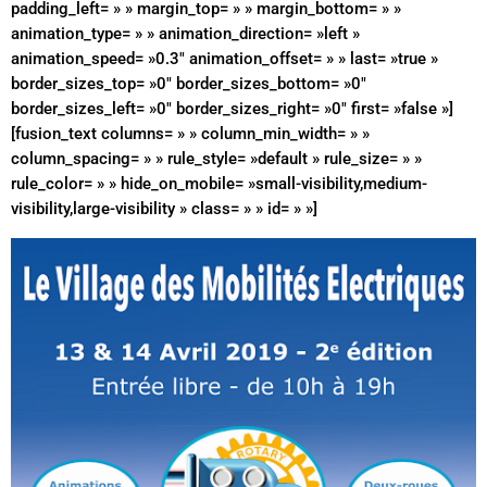
padding_left= » » margin_top= » » margin_bottom= » »
animation_type= » » animation_direction= »left »
animation_speed= »0.3″ animation_offset= » » last= »true »
border_sizes_top= »0″ border_sizes_bottom= »0″
border_sizes_left= »0″ border_sizes_right= »0″ first= »false »]
[fusion_text columns= » » column_min_width= » »
column_spacing= » » rule_style= »default » rule_size= » »
rule_color= » » hide_on_mobile= »small-visibility,medium-
visibility,large-visibility » class= » » id= » »]