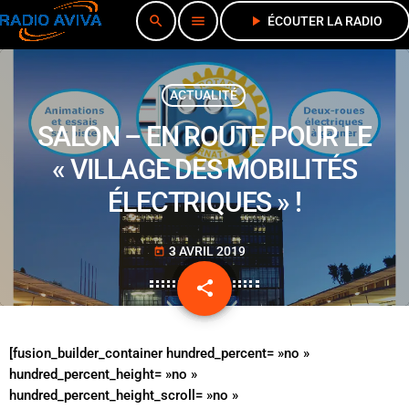
search
menu
play_arrow
ÉCOUTER LA RADIO
ACTUALITÉ
SALON – EN ROUTE POUR LE
« VILLAGE DES MOBILITÉS
ÉLECTRIQUES » !
3 AVRIL 2019
today
share
email
[fusion_builder_container hundred_percent= »no »
hundred_percent_height= »no »
hundred_percent_height_scroll= »no »