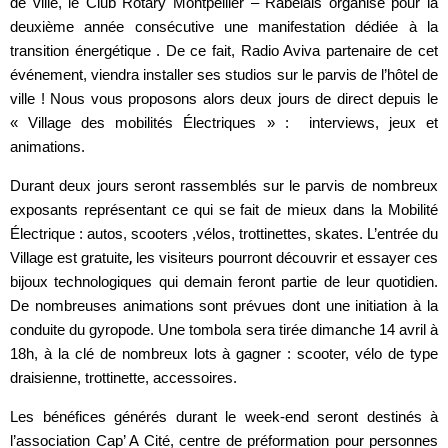
de ville, le Club Rotary Montpellier – Rabelais organise pour la
deuxième année consécutive une manifestation dédiée à la
transition énergétique . De ce fait, Radio Aviva partenaire de cet
événement, viendra installer ses studios sur le parvis de l’hôtel de
ville ! Nous vous proposons alors deux jours de direct depuis le
« Village des mobilités Électriques » : interviews, jeux et
animations.
Durant deux jours seront rassemblés sur le parvis de nombreux
exposants représentant ce qui se fait de mieux dans la Mobilité
Électrique : autos, scooters ,vélos, trottinettes, skates.
L’entrée du
Village est gratuite
,
les visiteurs pourront découvrir et essayer ces
bijoux technologiques qui demain feront partie de leur quotidien.
De nombreuses animations sont prévues dont une initiation à la
conduite du gyropode. Une tombola sera tirée dimanche 14 avril à
18h, à la clé de nombreux lots à gagner : scooter, vélo de type
draisienne, trottinette, accesso
ires.
Les bénéfices générés durant le week-end seront destinés à
l’association Cap’ A Cité, centre de préformation pour personnes