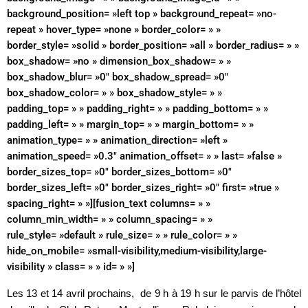
background_position= »left top » background_repeat= »no-
repeat » hover_type= »none » border_color= » »
border_style= »solid » border_position= »all » border_radius= » »
box_shadow= »no » dimension_box_shadow= » »
box_shadow_blur= »0″ box_shadow_spread= »0″
box_shadow_color= » » box_shadow_style= » »
padding_top= » » padding_right= » » padding_bottom= » »
padding_left= » » margin_top= » » margin_bottom= » »
animation_type= » » animation_direction= »left »
animation_speed= »0.3″ animation_offset= » » last= »false »
border_sizes_top= »0″ border_sizes_bottom= »0″
border_sizes_left= »0″ border_sizes_right= »0″ first= »true »
spacing_right= » »][fusion_text columns= » »
column_min_width= » » column_spacing= » »
rule_style= »default » rule_size= » » rule_color= » »
hide_on_mobile= »small-visibility,medium-visibility,large-
visibility » class= » » id= » »]
Les 13 et 14 avril prochains, de 9 h à 19 h sur le parvis de l’hôtel