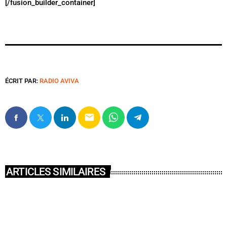
[/fusion_builder_container]
ÉCRIT PAR:
RADIO AVIVA
email
ARTICLES SIMILAIRES
insert_link