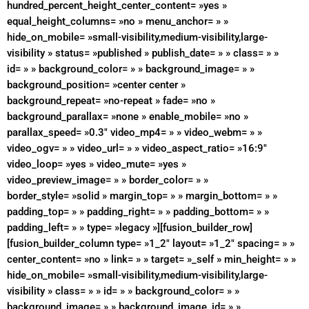
hundred_percent_height_center_content= »yes »
equal_height_columns= »no » menu_anchor= » »
hide_on_mobile= »small-visibility,medium-visibility,large-
visibility » status= »published » publish_date= » » class= » »
id= » » background_color= » » background_image= » »
background_position= »center center »
background_repeat= »no-repeat » fade= »no »
background_parallax= »none » enable_mobile= »no »
parallax_speed= »0.3″ video_mp4= » » video_webm= » »
video_ogv= » » video_url= » » video_aspect_ratio= »16:9″
video_loop= »yes » video_mute= »yes »
video_preview_image= » » border_color= » »
border_style= »solid » margin_top= » » margin_bottom= » »
padding_top= » » padding_right= » » padding_bottom= » »
padding_left= » » type= »legacy »][fusion_builder_row]
[fusion_builder_column type= »1_2″ layout= »1_2″ spacing= » »
center_content= »no » link= » » target= »_self » min_height= » »
hide_on_mobile= »small-visibility,medium-visibility,large-
visibility » class= » » id= » » background_color= » »
background_image= » » background_image_id= » »