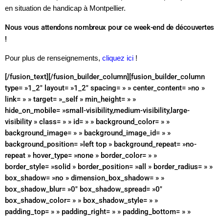
en situation de handicap à Montpellier.
Nous vous attendons nombreux pour ce week-end de découvertes
!
Pour plus de renseignements,
cliquez ici
!
[/fusion_text][/fusion_builder_column][fusion_builder_column
type= »1_2″ layout= »1_2″ spacing= » » center_content= »no »
link= » » target= »_self » min_height= » »
hide_on_mobile= »small-visibility,medium-visibility,large-
visibility » class= » » id= » » background_color= » »
background_image= » » background_image_id= » »
background_position= »left top » background_repeat= »no-
repeat » hover_type= »none » border_color= » »
border_style= »solid » border_position= »all » border_radius= » »
box_shadow= »no » dimension_box_shadow= » »
box_shadow_blur= »0″ box_shadow_spread= »0″
box_shadow_color= » » box_shadow_style= » »
padding_top= » » padding_right= » » padding_bottom= » »