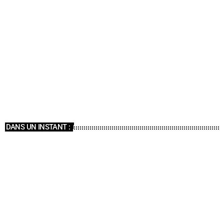
ÉMISSIONS
Le Forum
15:00 - 16:00
Le Forum
DANS UN INSTANT :