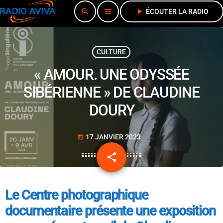
search
menu
play_arrow
ÉCOUTER LA RADIO
CULTURE
« AMOUR. UNE ODYSSÉE
SIBÉRIENNE » DE CLAUDINE
DOURY
17 JANVIER 2023
today
share
email
Le Centre photographique
documentaire présente une exposition