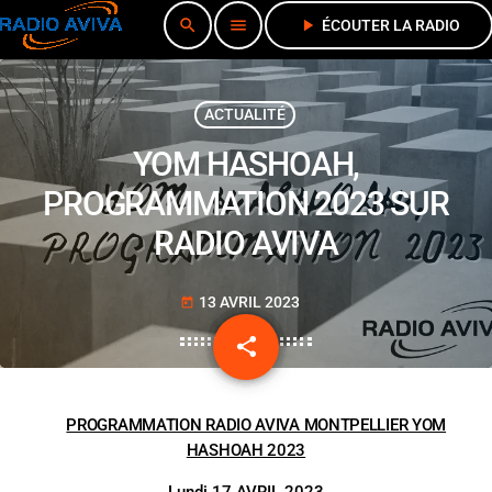
search
menu
play_arrow
ÉCOUTER LA RADIO
ACTUALITÉ
YOM HASHOAH,
PROGRAMMATION 2023 SUR
RADIO AVIVA
13 AVRIL 2023
today
share
email
PROGRAMMATION RADIO AVIVA MONTPELLIER YOM
HASHOAH 2023