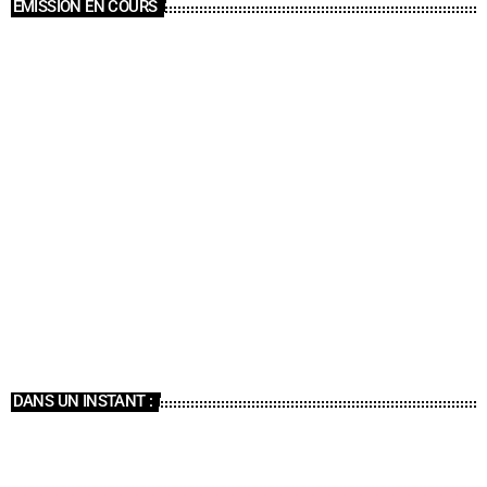
ÉMISSION EN COURS
ÉMISSIONS
Funk Anthology
20:00 - 21:00
DANS UN INSTANT :