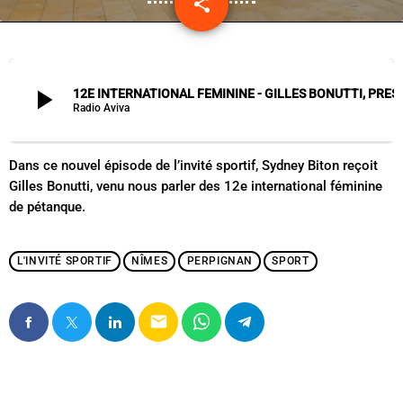
share
email
play_arrow
12E INTERNATIONAL FEMININE - GILLES BO
Radio Aviva
Dans ce nouvel épisode de l’invité sportif, Sydney Biton reçoit
Gilles Bonutti, venu nous parler des 12e international féminine
de pétanque.
L'INVITÉ SPORTIF
NÎMES
PERPIGNAN
SPORT
email