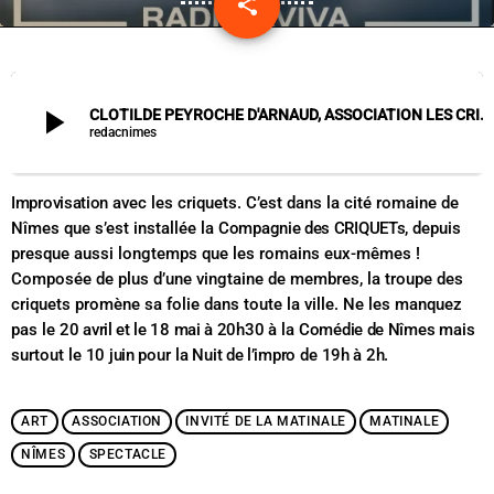
share
email
play_arrow
CLOTILDE PEYROCHE D'ARNAUD, ASSOCIATION LES CRIQUETS - MATCH D'IMPRO
redacnimes
Improvisation
avec les criquets. C’est dans la cité romaine de
Nîmes que s’est installée la
Compagnie des CRIQUETs
, depuis
presque aussi longtemps que les romains eux-mêmes !
Composée de plus d’une vingtaine de membres, la troupe des
criquets promène sa folie dans toute la ville. Ne les manquez
pas le
20 avril et le 18 mai à 20h30
à la
Comédie de Nîmes
mais
surtout le
10 juin
pour
la Nuit de l’impro
de
19h à 2h
.
ART
ASSOCIATION
INVITÉ DE LA MATINALE
MATINALE
NÎMES
SPECTACLE