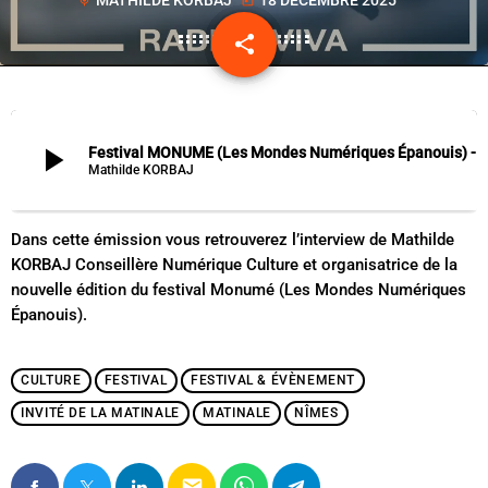
mic
today
share
email
play_arrow
Festival MONUME (Les Mondes Numériques Épanouis) - Mathilde KORBAJ, Conseillè
Mathilde KORBAJ
Dans cette émission vous retrouverez l’interview de Mathilde
KORBAJ Conseillère Numérique Culture et organisatrice de la
nouvelle édition du festival Monumé (Les Mondes Numériques
Épanouis).
CULTURE
FESTIVAL
FESTIVAL & ÉVÈNEMENT
INVITÉ DE LA MATINALE
MATINALE
NÎMES
email