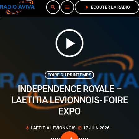
search
menu
play_arrow
ÉCOUTER LA RADIO
play_arrow
FOIRE DU PRINTEMPS
INDEPENDENCE ROYALE –
LAETITIA LEVIONNOIS- FOIRE
EXPO
LAETITIA LEVIONNOIS
17 JUIN 2026
mic
today