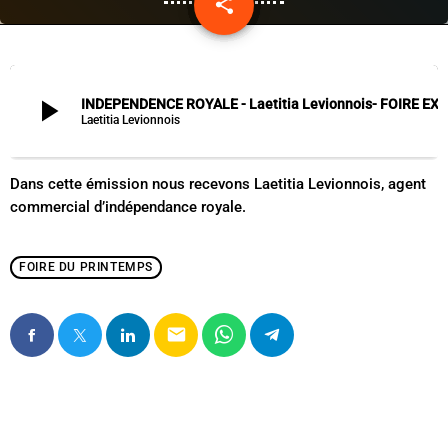
share
email
play_arrow
INDEPENDENCE ROYALE - Laetitia Levionnois- FOIR
Laetitia Levionnois
Dans cette émission nous recevons Laetitia Levionnois, agent
commercial d’indépendance royale.
FOIRE DU PRINTEMPS
email