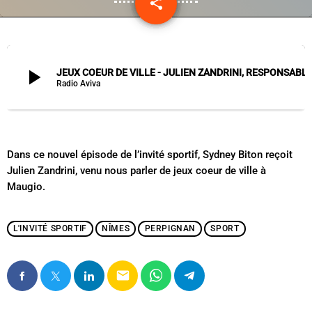
share
email
play_arrow
JEUX COEUR DE VILLE - JULIEN ZANDRINI, RESPONSA
Radio Aviva
Dans ce nouvel épisode de l’invité sportif, Sydney Biton reçoit
Julien Zandrini, venu nous parler de jeux coeur de ville à
Maugio.
L'INVITÉ SPORTIF
NÎMES
PERPIGNAN
SPORT
email