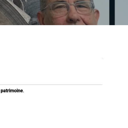
n
patrimoine
.