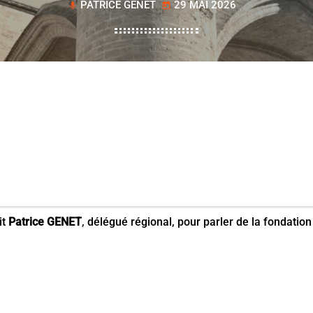
PATRICE GENET
29 MAI 2026
mic
today
it
Patrice GENET
, délégué régional, pour parler de la fondatio