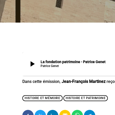
play_arrow
La fondation patrimoine - Patrice Genet
Patrice Genet
Dans cette émission,
Jean-François Martinez
reço
HISTOIRE ET MÉMOIRE
HISTOIRE ET PATRIMOINE