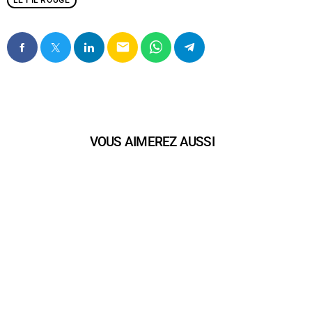
LE FIL ROUGE
email
VOUS AIMEREZ AUSSI
play_arrow