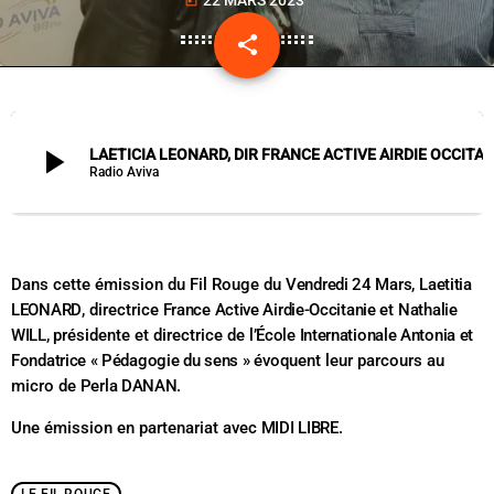
today
share
email
play_arrow
LAETICIA LEONARD, DIR FRANCE ACTIVE AIRDIE OCCITANIE, NATHALIE WILL, PDTE & DIR ECO
Radio Aviva
Dans cette émission du Fil Rouge du
Vendredi 24 Mars
,
Laetitia
LEONARD
, directrice
France Active Airdie-Occitanie
et
Nathalie
WILL,
présidente et directrice de
l’École Internationale Antonia et
Fondatrice « Pédagogie du sens »
évoquent leur parcours au
micro de
Perla DANAN.
Une émission en partenariat avec
MIDI LIBRE.