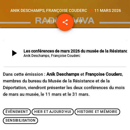
ANIK DESCHAMPS, FRANÇOISE COUDERC
11 MARS 2026
mic
today
share
email
play_arrow
Les conférences de mars 2026 du musée de la Résistance et de la Déportation - Anik Desch
Anik Deschamps, Françoise Couderc
Dans cette émission :
Anik Deschamps
et
Françoise Couderc
,
membres du bureau du Musée de la Résistance et de la
Déportation, viendront présenter les deux conférences du mois
de mars au musée, le 11 mars et le 31 mars.
ÉVÈNEMENT
HIER ET AJOURD'HUI
HISTOIRE ET MÉMOIRE
SENSIBILISATION