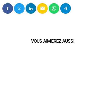
email
VOUS AIMEREZ AUSSI
play_arrow