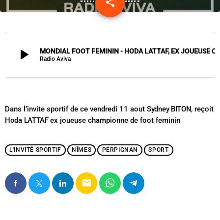
share
email
play_arrow
MONDIAL FOOT FEMININ - HODA LATTAF, EX JOUEUSE CH
Radio Aviva
Dans l’invite sportif de ce vendredi 11 aout
Sydney BITON
, reçoit
Hoda LATTAF
ex joueuse championne de foot feminin
L'INVITÉ SPORTIF
NÎMES
PERPIGNAN
SPORT
email