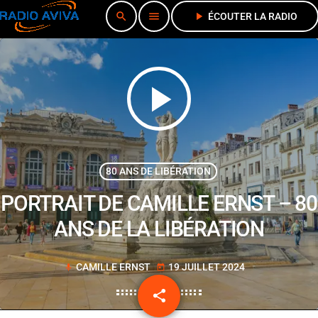
search
menu
play_arrow
ÉCOUTER LA RADIO
play_arrow
80 ANS DE LIBÉRATION
PORTRAIT DE CAMILLE ERNST – 80
ANS DE LA LIBÉRATION
CAMILLE ERNST
19 JUILLET 2024
mic
today
share
email