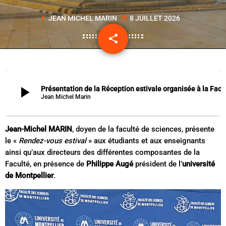
JEAN MICHEL MARIN
8 JUILLET 2026
mic
today
share
email
play_arrow
Présentation de la Réception estivale organisée à la Faculté des sciences de Montpellier par le Doyen Jean 
Jean Michel Marin
Jean-Michel MARIN
, doyen de la faculté de sciences, présente
le «
Rendez-vous estival
» aux étudiants et aux enseignants
ainsi qu’aux directeurs des différentes composantes de la
Faculté, en présence de
Philippe Augé
président de l’
université
de Montpellier
.