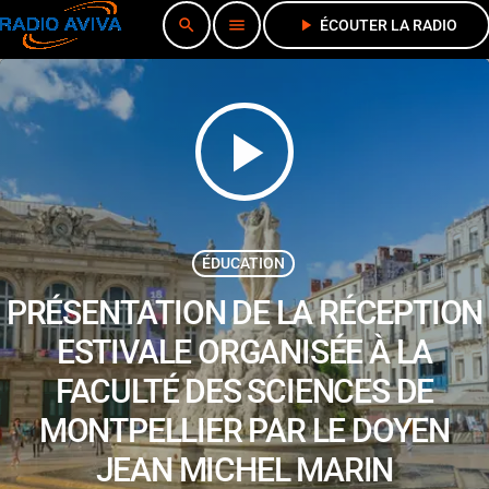
search
menu
play_arrow
ÉCOUTER LA RADIO
play_arrow
ÉDUCATION
PRÉSENTATION DE LA RÉCEPTION
ESTIVALE ORGANISÉE À LA
FACULTÉ DES SCIENCES DE
MONTPELLIER PAR LE DOYEN
JEAN MICHEL MARIN