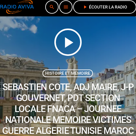
search
menu
play_arrow
ÉCOUTER LA RADIO
play_arrow
HISTOIRE ET MÉMOIRE
SEBASTIEN COTE, ADJ MAIRE, J-P
GOUVERNET, PDT SECTION
LOCALE FNACA – JOURNEE
NATIONALE MEMOIRE VICTIMES
GUERRE ALGERIE TUNISIE MAROC