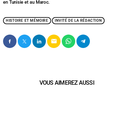
en
Tunisie
et au
Maroc
.
HISTOIRE ET MÉMOIRE
INVITÉ DE LA RÉDACTION
email
VOUS AIMEREZ AUSSI
play_arrow