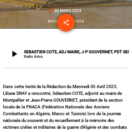
30 MARS 2023
today
share
email
play_arrow
SEBASTIEN COTE, ADJ MAIRE, J-P GOUVERNET, PDT SECTION LOCALE FNACA - JOURNEE NA
Radio Aviva
Dans cette
Invité de la Rédaction
du
Mercredi 05 Avril 2023
,
Liliane DRAY
a rencontré,
Sébastien COTE
, adjoint au
maire de
Montpellier
et
Jean-Pierre GOUVERNET
,
président de la section
locale
de la
FNACA
(Fédération Nationale des Anciens
Combattants en Algérie, Maroc et Tunisie) lors de la
journée
nationale du souvenir et du recueillement à la mémoire des
victimes civiles et militaires de la guerre d’Algérie et des combats