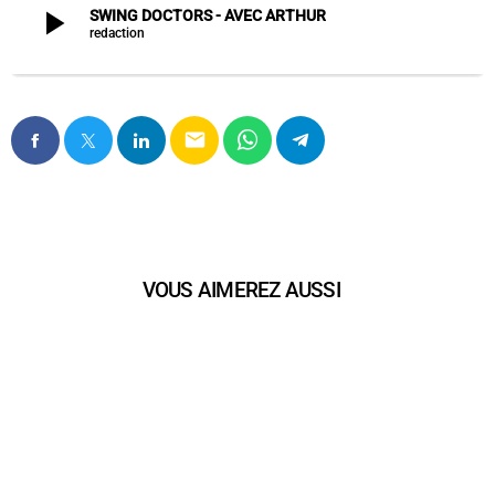
play_arrow
SWING DOCTORS - AVEC ARTHUR
redaction
email
VOUS AIMEREZ AUSSI
play_arrow