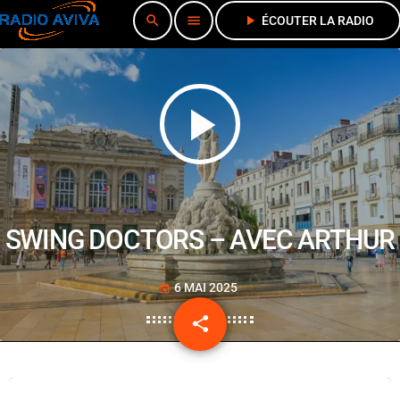
search
menu
play_arrow
ÉCOUTER LA RADIO
play_arrow
SWING DOCTORS – AVEC ARTHUR
6 MAI 2025
today
share
email