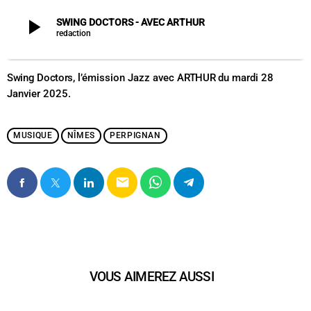
play_arrow
SWING DOCTORS - AVEC ARTHUR
redaction
Swing Doctors
, l’émission Jazz avec
ARTHUR
du mardi 28
Janvier 2025.
MUSIQUE
NÎMES
PERPIGNAN
email
VOUS AIMEREZ AUSSI