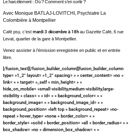
Le harcèlement : Où ? Comment s’en sortir ?
Avec Monique BATLAJ-LOVITCHI, Psychiatre La
Colombière à Montpellier
Café psy, c’est
mardi 3 décembre à 18h
au Gazette Café, 6 rue
Levat, quartier de la gare à Montpellier.
Venez assister à l’émission enregistrée en public et en entrée
libre.
[/fusion_text][/fusion_builder_column][fusion_builder_column
type= »1_2″ layout= »1_2″ spacing= » » center_content= »no »
link= » » target= »_self » min_height= » »
hide_on_mobile= »small-visibility,medium-visibility,large-
visibility » class= » » id= » » background_color= » »
background_image= » » background_image_id= » »
background_position= »left top » background_repeat= »no-
repeat » hover_type= »none » border_color= » »
border_style= »solid » border_position= »all » border_radius= » »
box_shadow= »no » dimension_box_shadow= » »