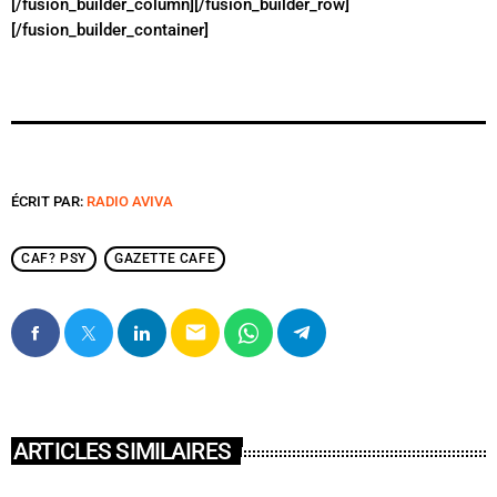
[/fusion_builder_column][/fusion_builder_row]
[/fusion_builder_container]
ÉCRIT PAR:
RADIO AVIVA
CAF? PSY
GAZETTE CAFE
email
ARTICLES SIMILAIRES