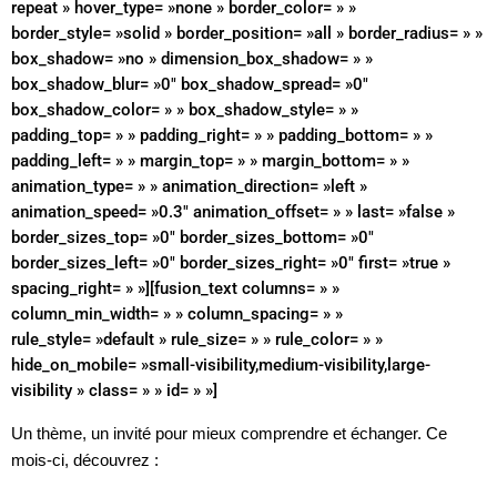
repeat » hover_type= »none » border_color= » »
border_style= »solid » border_position= »all » border_radius= » »
box_shadow= »no » dimension_box_shadow= » »
box_shadow_blur= »0″ box_shadow_spread= »0″
box_shadow_color= » » box_shadow_style= » »
padding_top= » » padding_right= » » padding_bottom= » »
padding_left= » » margin_top= » » margin_bottom= » »
animation_type= » » animation_direction= »left »
animation_speed= »0.3″ animation_offset= » » last= »false »
border_sizes_top= »0″ border_sizes_bottom= »0″
border_sizes_left= »0″ border_sizes_right= »0″ first= »true »
spacing_right= » »][fusion_text columns= » »
column_min_width= » » column_spacing= » »
rule_style= »default » rule_size= » » rule_color= » »
hide_on_mobile= »small-visibility,medium-visibility,large-
visibility » class= » » id= » »]
Un thème, un invité pour mieux comprendre et échanger.
Ce
mois-ci, découvrez :