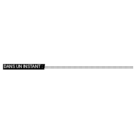
ÉMISSIONS
Marrot c’est Disco
06:00 - 07:00
DANS UN INSTANT :