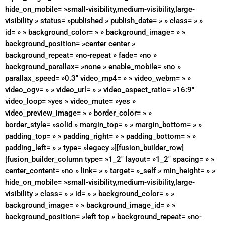
hide_on_mobile= »small-visibility,medium-visibility,large-
visibility » status= »published » publish_date= » » class= » »
id= » » background_color= » » background_image= » »
background_position= »center center »
background_repeat= »no-repeat » fade= »no »
background_parallax= »none » enable_mobile= »no »
parallax_speed= »0.3″ video_mp4= » » video_webm= » »
video_ogv= » » video_url= » » video_aspect_ratio= »16:9″
video_loop= »yes » video_mute= »yes »
video_preview_image= » » border_color= » »
border_style= »solid » margin_top= » » margin_bottom= » »
padding_top= » » padding_right= » » padding_bottom= » »
padding_left= » » type= »legacy »][fusion_builder_row]
[fusion_builder_column type= »1_2″ layout= »1_2″ spacing= » »
center_content= »no » link= » » target= »_self » min_height= » »
hide_on_mobile= »small-visibility,medium-visibility,large-
visibility » class= » » id= » » background_color= » »
background_image= » » background_image_id= » »
background_position= »left top » background_repeat= »no-