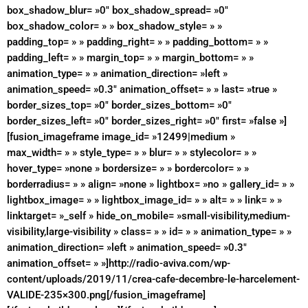
box_shadow_blur= »0″ box_shadow_spread= »0″
box_shadow_color= » » box_shadow_style= » »
padding_top= » » padding_right= » » padding_bottom= » »
padding_left= » » margin_top= » » margin_bottom= » »
animation_type= » » animation_direction= »left »
animation_speed= »0.3″ animation_offset= » » last= »true »
border_sizes_top= »0″ border_sizes_bottom= »0″
border_sizes_left= »0″ border_sizes_right= »0″ first= »false »]
[fusion_imageframe image_id= »12499|medium »
max_width= » » style_type= » » blur= » » stylecolor= » »
hover_type= »none » bordersize= » » bordercolor= » »
borderradius= » » align= »none » lightbox= »no » gallery_id= » »
lightbox_image= » » lightbox_image_id= » » alt= » » link= » »
linktarget= »_self » hide_on_mobile= »small-visibility,medium-
visibility,large-visibility » class= » » id= » » animation_type= » »
animation_direction= »left » animation_speed= »0.3″
animation_offset= » »]http://radio-aviva.com/wp-
content/uploads/2019/11/crea-cafe-decembre-le-harcelement-
VALIDE-235×300.png[/fusion_imageframe]