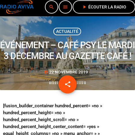
search
menu
play_arrow
ÉCOUTER LA RADIO
ACTUALITÉ
ÉVÉNEMENT – CAFÉ PSY LE MARDI
3 DÉCEMBRE AU GAZETTE CAFÉ !
22 NOVEMBRE 2019
today
share
email
[fusion_builder_container hundred_percent= »no »
hundred_percent_height= »no »
hundred_percent_height_scroll= »no »
hundred_percent_height_center_content= »yes »
equal_height_columns= »no » menu_anchor= » »