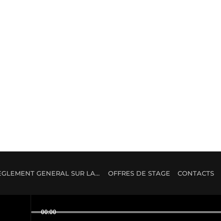
MUSIQUE
Culture 90 française
RÈGLEMENT GÉNÉRAL SUR LA PROTECTION DES DONNÉES
OFFRES DE STAGE
CONTACTS
00:00