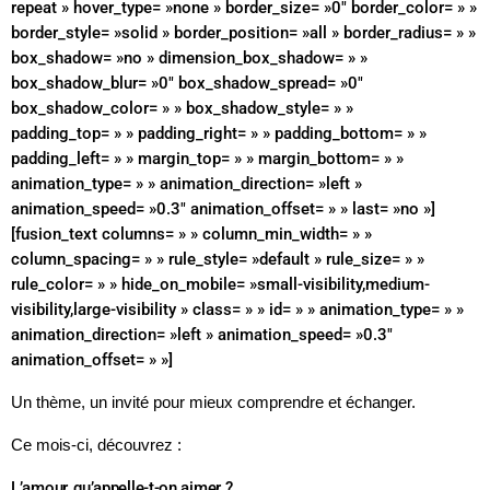
repeat » hover_type= »none » border_size= »0″ border_color= » »
border_style= »solid » border_position= »all » border_radius= » »
box_shadow= »no » dimension_box_shadow= » »
box_shadow_blur= »0″ box_shadow_spread= »0″
box_shadow_color= » » box_shadow_style= » »
padding_top= » » padding_right= » » padding_bottom= » »
padding_left= » » margin_top= » » margin_bottom= » »
animation_type= » » animation_direction= »left »
animation_speed= »0.3″ animation_offset= » » last= »no »]
[fusion_text columns= » » column_min_width= » »
column_spacing= » » rule_style= »default » rule_size= » »
rule_color= » » hide_on_mobile= »small-visibility,medium-
visibility,large-visibility » class= » » id= » » animation_type= » »
animation_direction= »left » animation_speed= »0.3″
animation_offset= » »]
Un thème, un invité pour mieux comprendre et échanger.
Ce mois-ci, découvrez :
L’amour, qu’appelle-t-on aimer ?