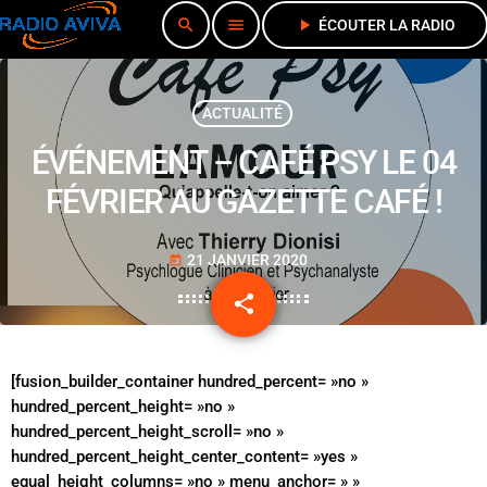
search
menu
play_arrow
ÉCOUTER LA RADIO
ACTUALITÉ
ÉVÉNEMENT – CAFÉ PSY LE 04
FÉVRIER AU GAZETTE CAFÉ !
21 JANVIER 2020
today
share
email
[fusion_builder_container hundred_percent= »no »
hundred_percent_height= »no »
hundred_percent_height_scroll= »no »
hundred_percent_height_center_content= »yes »
equal_height_columns= »no » menu_anchor= » »