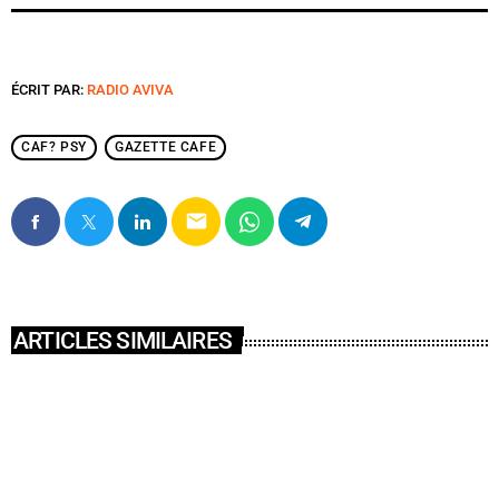
ÉCRIT PAR:
RADIO AVIVA
CAF? PSY
GAZETTE CAFE
email
ARTICLES SIMILAIRES
insert_link