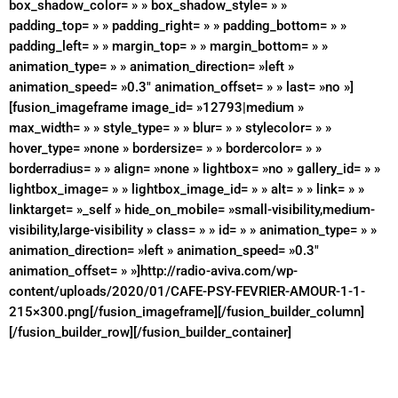
box_shadow_color= » » box_shadow_style= » »
padding_top= » » padding_right= » » padding_bottom= » »
padding_left= » » margin_top= » » margin_bottom= » »
animation_type= » » animation_direction= »left »
animation_speed= »0.3″ animation_offset= » » last= »no »]
[fusion_imageframe image_id= »12793|medium »
max_width= » » style_type= » » blur= » » stylecolor= » »
hover_type= »none » bordersize= » » bordercolor= » »
borderradius= » » align= »none » lightbox= »no » gallery_id= » »
lightbox_image= » » lightbox_image_id= » » alt= » » link= » »
linktarget= »_self » hide_on_mobile= »small-visibility,medium-
visibility,large-visibility » class= » » id= » » animation_type= » »
animation_direction= »left » animation_speed= »0.3″
animation_offset= » »]http://radio-aviva.com/wp-
content/uploads/2020/01/CAFE-PSY-FEVRIER-AMOUR-1-1-
215×300.png[/fusion_imageframe][/fusion_builder_column]
[/fusion_builder_row][/fusion_builder_container]