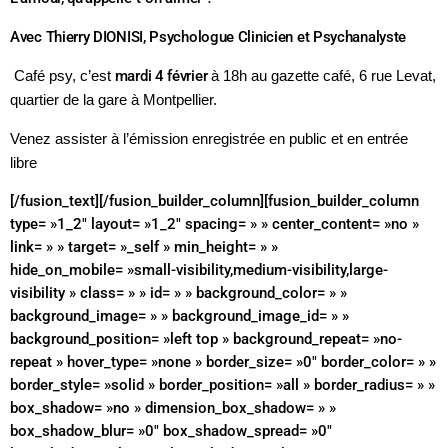
Avec Thierry DIONISI, Psychologue Clinicien et Psychanalyste
Café psy, c’est
mardi 4 février
à 18h au gazette café, 6 rue Levat,
quartier de la gare à Montpellier.
Venez assister à l’émission enregistrée en public et en entrée
libre
[/fusion_text][/fusion_builder_column][fusion_builder_column
type= »1_2″ layout= »1_2″ spacing= » » center_content= »no »
link= » » target= »_self » min_height= » »
hide_on_mobile= »small-visibility,medium-visibility,large-
visibility » class= » » id= » » background_color= » »
background_image= » » background_image_id= » »
background_position= »left top » background_repeat= »no-
repeat » hover_type= »none » border_size= »0″ border_color= » »
border_style= »solid » border_position= »all » border_radius= » »
box_shadow= »no » dimension_box_shadow= » »
box_shadow_blur= »0″ box_shadow_spread= »0″