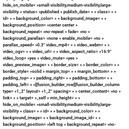
hide_on_mobile= »small-visibility,medium-visibility,large-
visibility » status= »published » publish_date= » » class= » »
id= » » background_color= » » background_image= » »
background_position= »center center »
background_repeat= »no-repeat » fade= »no »
background_parallax= »none » enable_mobile= »no »
parallax_speed= »0.3″ video_mp4= » » video_webm= » »
video_ogv= » » video_url= » » video_aspect_ratio= »16:9″
video_loop= »yes » video_mute= »yes »
video_preview_image= » » border_size= » » border_color= » »
border_style= »solid » margin_top= » » margin_bottom= » »
padding_top= » » padding_right= » » padding_bottom= » »
padding_left= » »][fusion_builder_row][fusion_builder_column
type= »1_2″ layout= »1_2″ spacing= » » center_content= »no »
link= » » target= »_self » min_height= » »
hide_on_mobile= »small-visibility,medium-visibility,large-
visibility » class= » » id= » » background_color= » »
background_image= » » background_image_id= » »
background_position= »left top » background_repeat= »no-