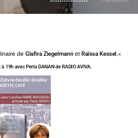
<
dinaire de
Glafira Ziegelmann
et
Raïssa Kessel
,
2 à 19h ave
c Perla DANAN de RADIO AVIVA.