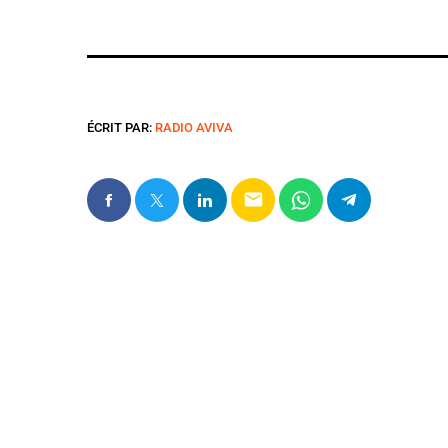
ÉCRIT PAR:
RADIO AVIVA
email
ARTICLES SIMILAIRES
insert_link