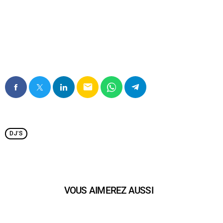
Dance Sensation
email
DJ'S
VOUS AIMEREZ AUSSI