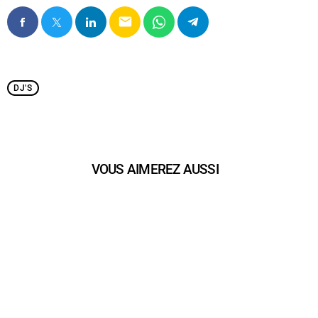
email
DJ'S
VOUS AIMEREZ AUSSI
person_outline