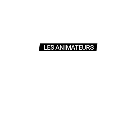
Perla DANAN : Présidente, directrice d’antenne
LES ANIMATEURS