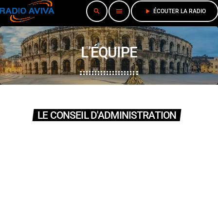
search
menu
play_arrow
ÉCOUTER LA RADIO
L’ÉQUIPE
LE CONSEIL D'ADMINISTRATION