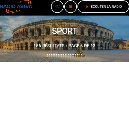
search
menu
play_arrow
ÉCOUTER LA RADIO
SPORT
156 RÉSULTATS / PAGE 8 DE 13
play_arrow