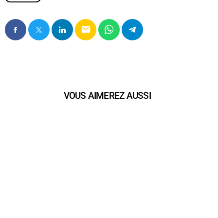
email
VOUS AIMEREZ AUSSI
play_arrow