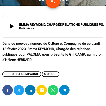
share
email
play_arrow
EMMA REYMOND, CHARGÉE RELATIONS PUBLIQUES POUR PALOMA- GIRL CAMP - 13/02/23
Radio Aviva
Dans ce nouveau numéro de
Culture et Compagnie
de ce
Lundi
13 février 2023,
Emma REYMOND
, Chargée des relations
publiques pour
PALOMA
, nous présente le
Girl CAMP
, au micro
d’
Hélène HEBRARD
.
CULTURE & COMPAGNIE
MUSIQUE
email