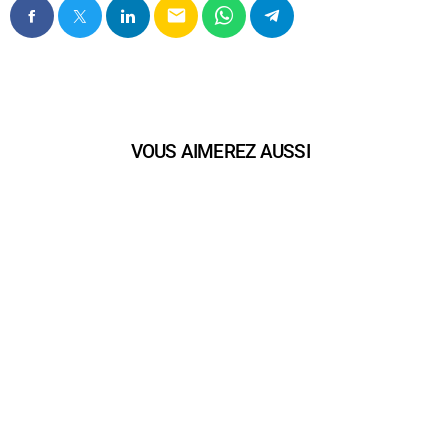
email
VOUS AIMEREZ AUSSI
play_arrow