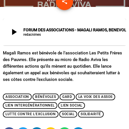
share
email
play_arrow
FORUM DES ASSOCIATIONS - MAGALI RAMOS, BENEVOLE PETITS FRERES DES
redacnimes
Magali Ramos est bénévole de l’association Les Petits Frères
des Pauvres. Elle présente au micro de Radio Aviva les
différentes actions qu’ils mènent au quotidien. Elle lance
également un appel aux bénévoles qui souhaiteraient lutter à
ses côtes contre l’exclusion sociale.
ASSOCIATION
BÉNÉVOLES
GARD
LA VOIX DES ASSOS
LIEN INTERGÉNÉRATIONNEL
LIEN SOCIAL
LUTTE CONTRE L'EXCLUSION
SOCIAL
SOLIDARITÉ