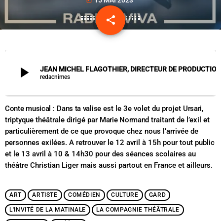
today
share
email
play_arrow
JEAN MICHEL FLAGOTHIER, DIRECTEUR DE PRODUCTION, COMPAGNIE REVE GENERAL - SPECTACLE, DANS
redacnimes
Conte musical
:
Dans ta valise
est le 3e volet du projet
Ursari
,
triptyque théâtrale dirigé par
Marie Normand
traitant de l’exil et
particulièrement de ce que provoque chez nous l’arrivée de
personnes exilées. A retrouver le 12 avril à 15h pour tout public
et le 13 avril à 10 & 14h30 pour des séances scolaires au
théâtre Christian Liger mais aussi partout en France et ailleurs.
ART
ARTISTE
COMÉDIEN
CULTURE
GARD
L'INVITÉ DE LA MATINALE
LA COMPAGNIE THÉÂTRALE