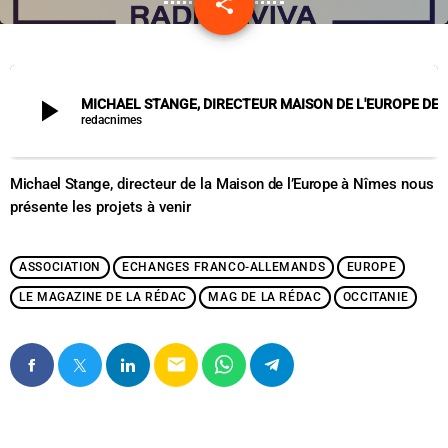
share
email
play_arrow
MICHAEL STANGE, DIRECTEUR MAISON DE L'EURO
redacnimes
Michael Stange
, directeur de la
M
aison de l’Europe
à Nîmes nous
présente les projets à venir
ASSOCIATION
ECHANGES FRANCO-ALLEMANDS
EUROPE
LE MAGAZINE DE LA RÉDAC
MAG DE LA RÉDAC
OCCITANIE
email