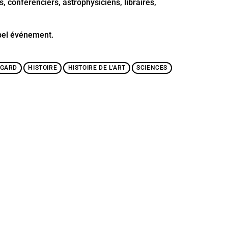
s, conférenciers, astrophysiciens, libraires,
bel événement.
GARD
HISTOIRE
HISTOIRE DE L'ART
SCIENCES