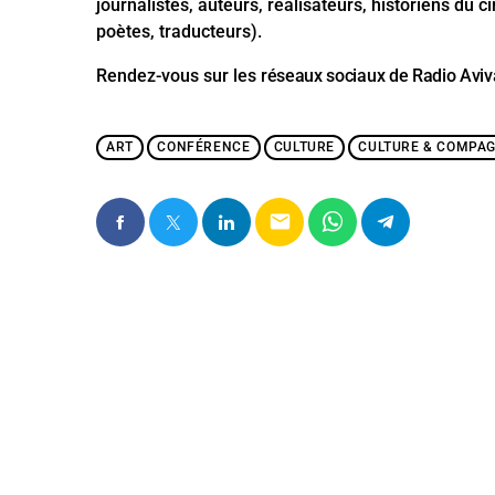
journalistes, auteurs, réalisateurs, historiens du c
poètes, traducteurs).
Rendez-vous sur les
réseaux sociaux de Radio Avi
ART
CONFÉRENCE
CULTURE
CULTURE & COMPAG
email