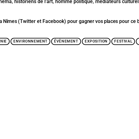
inéma, historiens de l’art, homme politique, médiateurs culturel
va Nîmes
(Twitter et Facebook) pour
gagner vos places
pour ce 
NIE
ENVIRONNEMENT
ÉVÈNEMENT
EXPOSITION
FESTIVAL