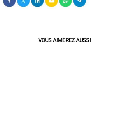
email
VOUS AIMEREZ AUSSI
play_arrow