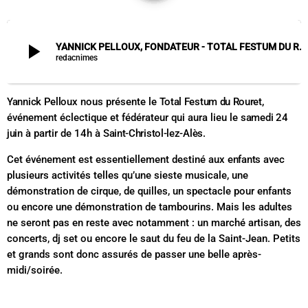
play_arrow
YANNICK PELLOUX, FONDATEUR - TOTAL FESTUM DU ROURET
redacnimes
Yannick Pelloux
nous présente le
Total Festum du Rouret
,
événement éclectique et fédérateur qui aura lieu le
samedi 24
juin
à partir de 14h à
Saint-Christol-lez-Alès
.
Cet événement est essentiellement destiné aux
enfants
avec
plusieurs activités telles qu’une sieste musicale, une
démonstration de cirque, de quilles, un spectacle pour enfants
ou encore une démonstration de tambourins. Mais les adultes
ne seront pas en reste avec notamment : un marché artisan, des
concerts, dj set ou encore le saut du feu de la Saint-Jean. Petits
et grands sont donc assurés de passer une belle après-
midi/soirée.