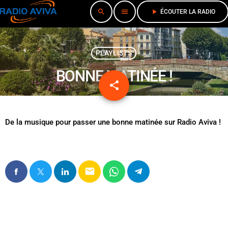
search
menu
play_arrow
ÉCOUTER LA RADIO
PLAYLISTS
BONNE MATINÉE !
share
email
De la musique pour passer une bonne matinée sur Radio Aviva !
email