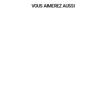
VOUS AIMEREZ AUSSI
ÉMISSIONS
L’Eco en deux mots