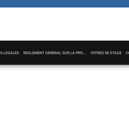
S LÉGALES
RÈGLEMENT GÉNÉRAL SUR LA PROTECTION DES DONNÉES
OFFRES DE STAGE
C