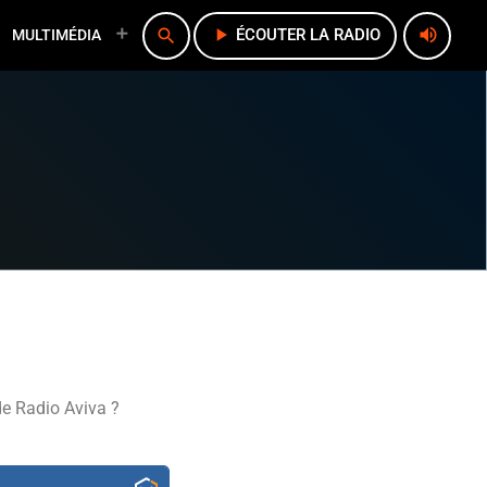
play_arrow
volume_up
search
ÉCOUTER LA RADIO
MULTIMÉDIA
de Radio Aviva ?