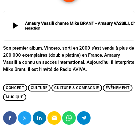
play_arrow
Amaury Vassili chante Mike BRANT - Amaury
redaction
Son premier album, Vincero, sorti en 2009 s’est vendu à plus de
200 000 exemplaires (double platine) en France, Amaury
Vassili a connu un succès international. Aujourd’hui il interprète
Mike Brant. Il est l’invité de Radio AVIVA.
CONCERT
CULTURE
CULTURE & COMPAGNIE
ÉVÈNEMENT
MUSIQUE
email