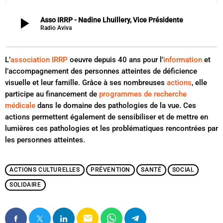
play_arrow
Asso IRRP - Nadine Lhuillery, Vice Présidente
Radio Aviva
L’
association IRRP
oeuvre depuis 40 ans pour l’
information
et
l’accompagnement des personnes atteintes de déficience
visuelle et leur famille. Grâce à ses nombreuses
actions
, elle
participe au financement de
programmes de recherche
médicale
dans le domaine des pathologies de la vue. Ces
actions permettent également de sensibiliser et de mettre en
lumières ces pathologies et les problématiques rencontrées par
les personnes atteintes.
ACTIONS CULTURELLES
PRÉVENTION
SANTÉ
SOCIAL
SOLIDAIRE
email