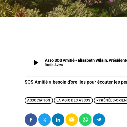
play_arrow
Asso SOS Amitié - Elisabeth Wilain, Président
Radio Aviva
SOS Amitié a besoin d’oreilles pour écouter les p
ASSOCIATION
LA VOIX DES ASSOS
PYRÉNÉES-ORIEN
email