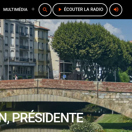
play_arrow
volume_up
search
ÉCOUTER LA RADIO
MULTIMÉDIA
N, PRÉSIDENTE