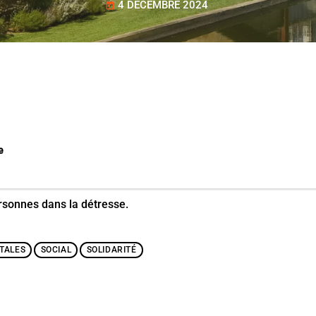
4 DÉCEMBRE 2024
today
e
ersonnes dans la détresse.
TALES
SOCIAL
SOLIDARITÉ