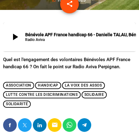
today
share
email
play_arrow
Bénévole APF France handicap 66 - Danielle TALAU, Bénévole, Laëtitia ESCOLANO, Chargée de dé
Radio Aviva
Quel est l’engagement des volontaires Bénévoles APF France
handicap 66 ? On fait le point sur Radio Aviva Perpignan.
ASSOCIATION
HANDICAP
LA VOIX DES ASSOS
LUTTE CONTRE LES DISCRIMINATIONS
SOLIDAIRE
SOLIDARITÉ
email