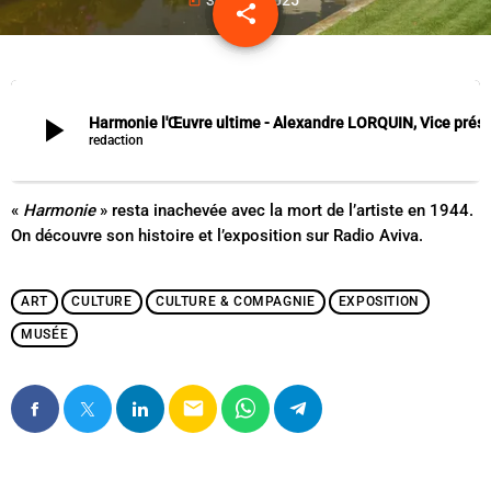
today
share
email
play_arrow
Harmonie l'Œuvre ultime - Alexandre LORQUIN, Vice président 
redaction
«
Harmonie
» resta inachevée avec la mort de l’artiste en 1944.
On découvre son histoire et l’exposition sur Radio Aviva.
ART
CULTURE
CULTURE & COMPAGNIE
EXPOSITION
MUSÉE
email