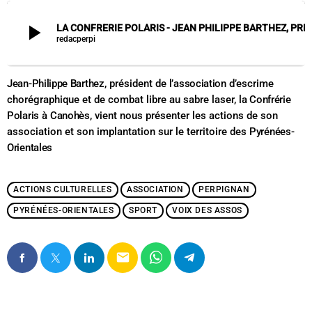
play_arrow
LA CONFRERIE POLARIS - JEAN
redacperpi
Jean-Philippe Barthez
, président de
l’association
d’escrime
chorégraphique et de combat libre au sabre laser,
la Confrérie
Polaris
à
Canohès
, vient nous présenter les actions de son
association et son implantation sur le territoire des
Pyrénées-
Orientales
ACTIONS CULTURELLES
ASSOCIATION
PERPIGNAN
PYRÉNÉES-ORIENTALES
SPORT
VOIX DES ASSOS
email