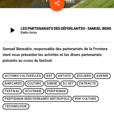
today
share
email
play_arrow
LES PARTENARIATS DES DÉFERLANTES - SAMUEL BENSAKIN, RESPONSABLE DES PARTENARIATS DE LA FRONTERA
Radio Aviva
Samuel Bensakin, responsable des partenariats de la Frontera
vient nous présenter les activités et les divers partenariats
présents au cours du festival.
ACTIONS CULTURELLES
ART
ARTISTE
ATELIERS
AVENIR
BARCARES
CULTURE
DANSE
DJ SET
ENTRACTE
FESTIVAL
OCCITANIE
PERPIGNAN
PERPIGNAN MÉDITERRANÉE MÉTROPOLE
POP CULTURE
TECHNOLOGIE