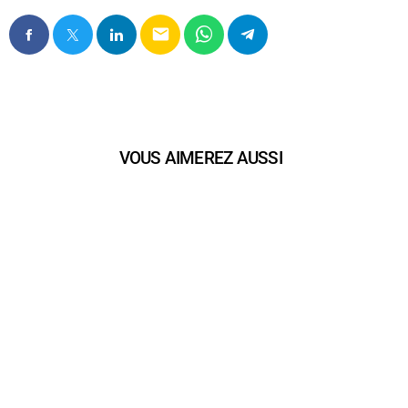
email
VOUS AIMEREZ AUSSI
play_arrow