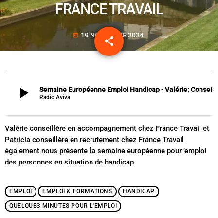
FRANCE TRAVAIL
19 NOVEMBRE 2024
today
share
email
play_arrow
Semaine Européenne Emploi Handicap - Valérie: Conse
Radio Aviva
Valérie conseillère en accompagnement chez France Travail et
Patricia conseillère en recrutement chez France Travail
également nous présente la semaine européenne pour ’emploi
des personnes en situation de handicap.
EMPLOI
EMPLOI & FORMATIONS
HANDICAP
QUELQUES MINUTES POUR L'EMPLOI