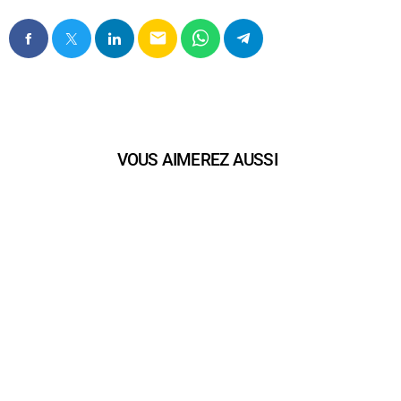
email
VOUS AIMEREZ AUSSI
play_arrow