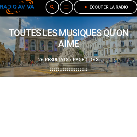
search
menu
play_arrow
ÉCOUTER LA RADIO
TOUTES LES MUSIQUES QU'ON
AIME
26 RÉSULTATS / PAGE 1 DE 3
play_arrow