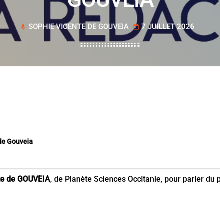
SOPHIE VICENTE DE GOUVEIA
7 JUILLET 2026
mic
today
 de Gouveia
te de GOUVEIA
, de Planète Sciences Occitanie, pour parler du 