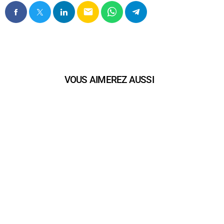
email
VOUS AIMEREZ AUSSI
play_arrow